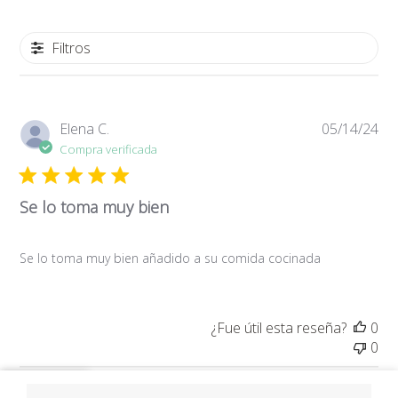
Filtros
Fe
Elena C.
05/14/24
de
Compra verificada
pub
Se lo toma muy bien
Se lo toma muy bien añadido a su comida cocinada
¿Fue útil esta reseña?
0
0