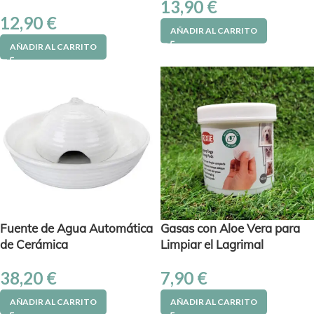
13,90
€
12,90
€
AÑADIR AL CARRITO
AÑADIR AL CARRITO
Fuente de Agua Automática
Gasas con Aloe Vera para
de Cerámica
Limpiar el Lagrimal
38,20
€
7,90
€
AÑADIR AL CARRITO
AÑADIR AL CARRITO