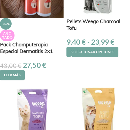
Pellets Weego Charcoal
-36%
Tofu
AGO
TADO
9,40
€
-
23,99
€
Pack Champuterapia
Especial Dermatitis 2×1
SELECCIONAR OPCIONES
27,50
€
43,00
€
LEER MÁS