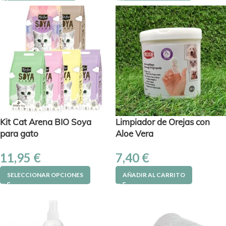
Kit Cat Arena BIO Soya
Limpiador de Orejas con
para gato
Aloe Vera
11,95
€
7,40
€
SELECCIONAR OPCIONES
AÑADIR AL CARRITO