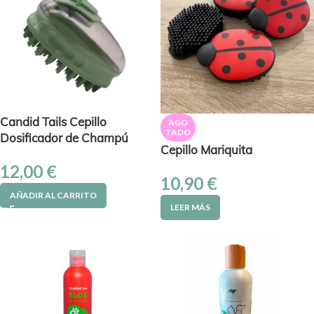
Candid Tails Cepillo
AGO
TADO
Dosificador de Champú
Cepillo Mariquita
12,00
€
10,90
€
AÑADIR AL CARRITO
LEER MÁS