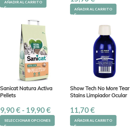
AÑADIR AL CARRITO
AÑADIR AL CARRITO
Sanicat Natura Activa
Show Tech No More Tear
Pellets
Stains Limpiador Ocular
9,90
€
-
19,90
€
11,70
€
SELECCIONAR OPCIONES
AÑADIR AL CARRITO