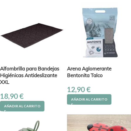
Alfombrilla para Bandejas
Arena Aglomerante
Higiénicas Antideslizante
Bentonita Talco
XXL
12,90
€
18,90
€
AÑADIR AL CARRITO
AÑADIR AL CARRITO