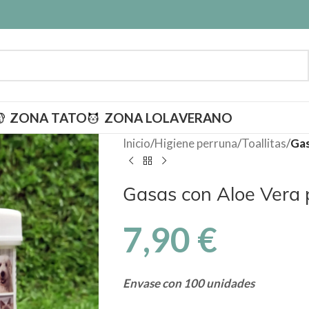
ZONA TATO
ZONA LOLA
VERANO
Inicio
/
Higiene perruna
/
Toallitas
/
Gas
Gasas con Aloe Vera 
7,90
€
Envase con 100 unidades