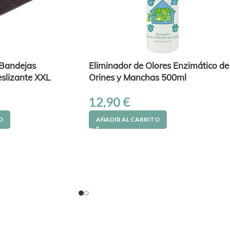
 Bandejas
Eliminador de Olores Enzimático de
eslizante XXL
Orines y Manchas 500ml
12,90
€
O
AÑADIR AL CARRITO