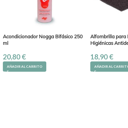
Acondicionador Nogga Bifásico 250
Alfombrilla para
ml
Higiénicas Antid
20,80
€
18,90
€
AÑADIR AL CARRITO
AÑADIR AL CARRIT