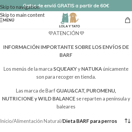
Gatos de envió GRATIS a partir de 60€
Skip to navigation
Skip to main content
MENÚ
💜ATENCIÓN💜
INFORMACIÓN IMPORTANTE SOBRE LOS ENVÍOS DE
BARF
Los menús de la marca
SQUEAKY
y
NATUKA
únicamente
son para recoger en tienda.
Las marca de Barf
GUAU&CAT, PUROMENU,
NUTRICIONE y WILD BALANCE
se reparten a península y
baleares
Inicio
/
Alimentación Natural
/
Dieta BARF para perros