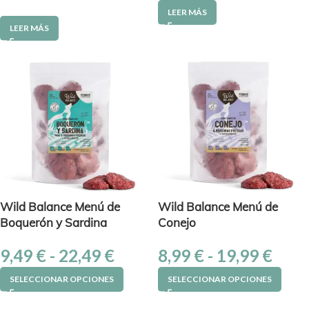
LEER MÁS
LEER MÁS
Wild Balance Menú de
Wild Balance Menú de
Boquerón y Sardina
Conejo
9,49
€
-
22,49
€
8,99
€
-
19,99
€
SELECCIONAR OPCIONES
SELECCIONAR OPCIONES