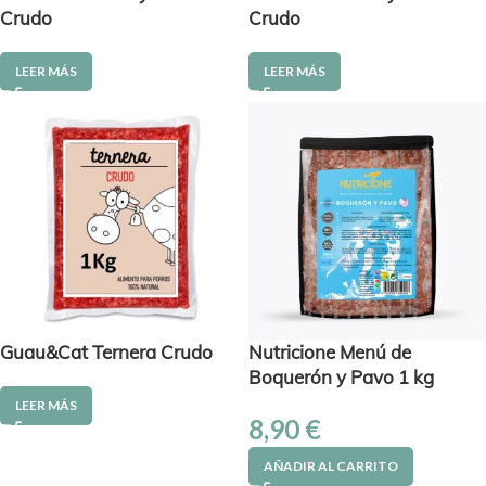
Crudo
Crudo
LEER MÁS
LEER MÁS
Guau&Cat Ternera Crudo
Nutricione Menú de
Boquerón y Pavo 1 kg
LEER MÁS
8,90
€
AÑADIR AL CARRITO