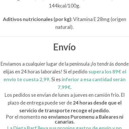
144kcal/100g.
Aditivos nutricionales (por kg):
Vitamina E 28mg (origen
natural).
Envío
Enviamos a cualquier lugar de la península ¡lo tendrás donde
elijas en 24 horas laborales! Si el pedido
supera los 89€ el
envío te cuesta 2,99
. Si es
inferior a esa cantidad serán
7,99€
.
Los pedidos se envían de lunes a jueves en camión frío. El
plazo de entrega puede ser de
24 horas desde que el
servicio de transporte recoge el pedido
.
Por el momento
no enviamos Puromenu a Baleares ni
canarias.
La Dieta Barf lleva sus propios gastos de envío y no