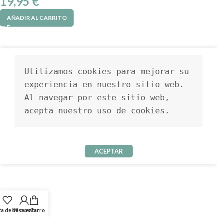
19,95
€
AÑADIR AL CARRITO
Utilizamos cookies para mejorar su 
experiencia en nuestro sitio web. 
Al navegar por este sitio web, 
acepta nuestro uso de cookies.
ACEPTAR
ta de deseos
Mi cuenta
Carro