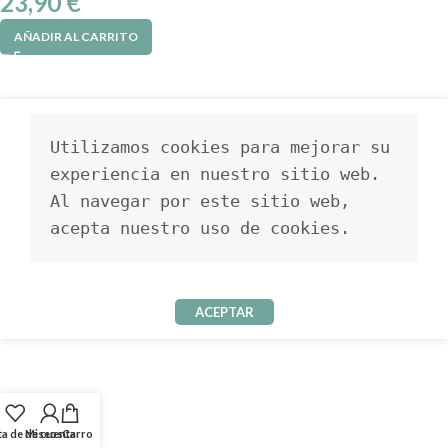
23,90
€
AÑADIR AL CARRITO
Utilizamos cookies para mejorar su 
experiencia en nuestro sitio web. 
Al navegar por este sitio web, 
acepta nuestro uso de cookies.
ACEPTAR
ta de deseos
Mi cuenta
Carro