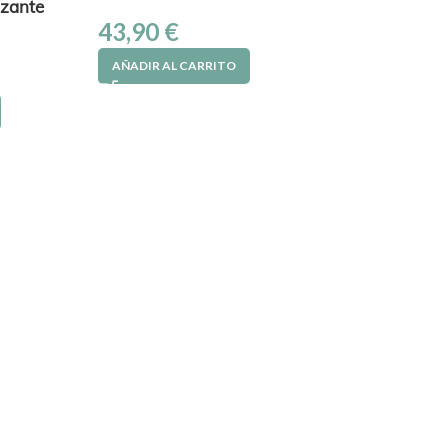
izante
43,90
€
AÑADIR AL CARRITO