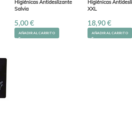
Higiénicas Antideslizante
Higiénicas Antidesl
Salvia
XXL
5,00
€
18,90
€
AÑADIR AL CARRITO
AÑADIR AL CARRITO