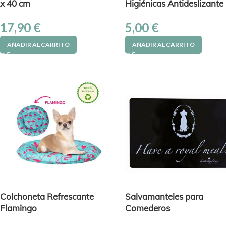
x 40 cm
Higiénicas Antideslizante
17,90
€
5,00
€
AÑADIR AL CARRITO
AÑADIR AL CARRITO
Colchoneta Refrescante
Salvamanteles para
Flamingo
Comederos