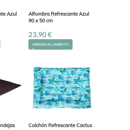
te Azul
Alfombra Refrescante Azul
90 x 50 cm
23,90
€
AÑADIR AL CARRITO
andejas
Colchón Refrescante Cactus