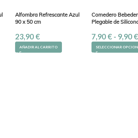
ul
Alfombra Refrescante Azul
Comedero Bebeder
90 x 50 cm
Plegable de Silicon
23,90
€
7,90
€
-
9,90
AÑADIR AL CARRITO
SELECCIONAR OPCION