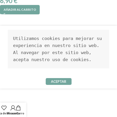
6,90
€
AÑADIR AL CARRITO
Utilizamos cookies para mejorar su 
experiencia en nuestro sitio web. 
Al navegar por este sitio web, 
acepta nuestro uso de cookies.
ACEPTAR
ta de deseos
Mi cuenta
Carro