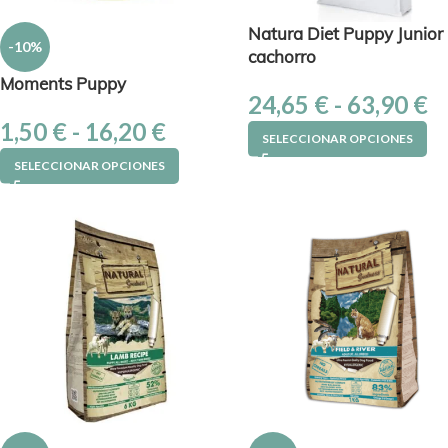
Natura Diet Puppy Junior
-10%
cachorro
Moments Puppy
24,65
€
-
63,90
€
1,50
€
-
16,20
€
SELECCIONAR OPCIONES
SELECCIONAR OPCIONES