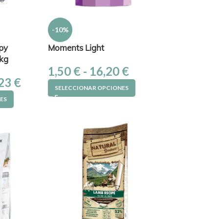
-10%
py
Moments Light
 kg
1,50
€
-
16,20
€
,23
€
SELECCIONAR OPCIONES
ES