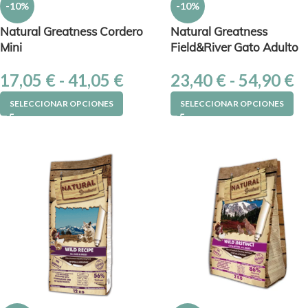
-10%
-10%
Natural Greatness Cordero
Natural Greatness
Mini
Field&River Gato Adulto
17,05
€
-
41,05
€
23,40
€
-
54,90
€
SELECCIONAR OPCIONES
SELECCIONAR OPCIONES