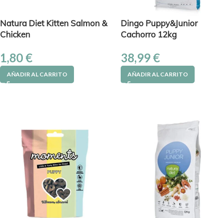
Natura Diet Kitten Salmon &
Dingo Puppy&Junior
Chicken
Cachorro 12kg
1,80
€
38,99
€
AÑADIR AL CARRITO
AÑADIR AL CARRITO