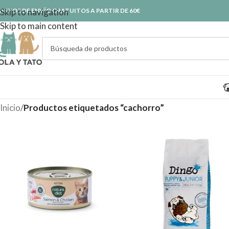
ASTOS DE ENVÍO GRATUITOS A PARTIR DE 60€
Skip to navigation
Skip to main content
Inicio
/
Productos etiquetados “cachorro”