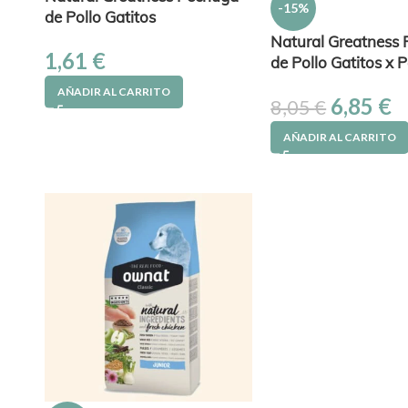
-15%
de Pollo Gatitos
Natural Greatness
1,61
€
de Pollo Gatitos x 
AÑADIR AL CARRITO
6,85
€
8,05
€
AÑADIR AL CARRITO