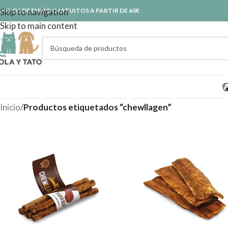
ASTOS DE ENVÍO GRATUITOS A PARTIR DE 60€
Skip to navigation
Skip to main content
Inicio
/
Productos etiquetados “chewllagen”