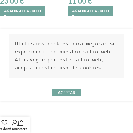
23,00
€
11,00
€
AÑADIR AL CARRITO
AÑADIR AL CARRITO
Utilizamos cookies para mejorar su 
experiencia en nuestro sitio web. 
Al navegar por este sitio web, 
acepta nuestro uso de cookies.
ACEPTAR
ta de deseos
Mi cuenta
Carro