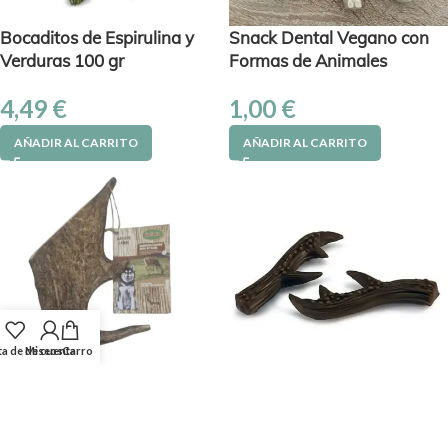
Bocaditos de Espirulina y
Snack Dental Vegano con
Verduras 100 gr
Formas de Animales
4,49
€
1,00
€
AÑADIR AL CARRITO
AÑADIR AL CARRITO
ta de deseos
Mi cuenta
Carro
Astas de Ciervo M 80-120
Astas de Reno Navideñas
gr
con Pollo Venado y
Levadura de Cerveza