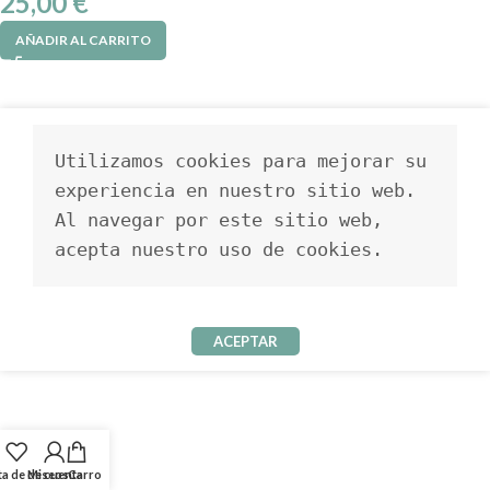
25,00
€
AÑADIR AL CARRITO
Utilizamos cookies para mejorar su 
experiencia en nuestro sitio web. 
Al navegar por este sitio web, 
acepta nuestro uso de cookies.
ACEPTAR
ta de deseos
Mi cuenta
Carro