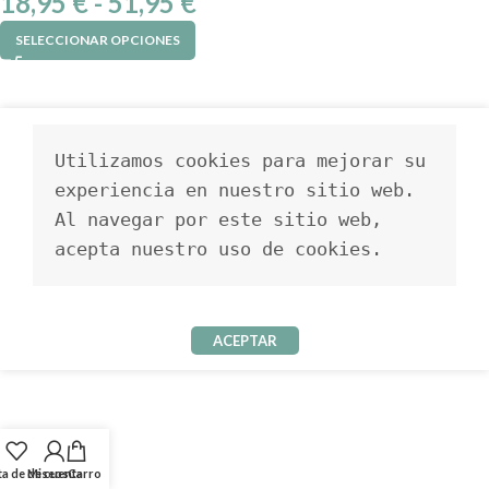
18,95
€
-
51,95
€
SELECCIONAR OPCIONES
Utilizamos cookies para mejorar su 
experiencia en nuestro sitio web. 
Al navegar por este sitio web, 
acepta nuestro uso de cookies.
ACEPTAR
ta de deseos
Mi cuenta
Carro