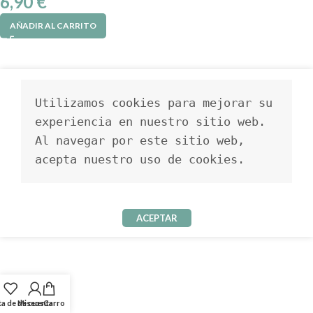
6,90
€
AÑADIR AL CARRITO
Utilizamos cookies para mejorar su 
experiencia en nuestro sitio web. 
Al navegar por este sitio web, 
acepta nuestro uso de cookies.
ACEPTAR
ta de deseos
Mi cuenta
Carro