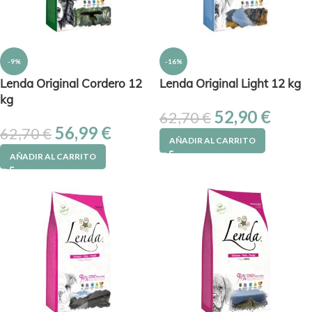
-9%
-16%
Lenda Original Cordero 12
Lenda Original Light 12 kg
kg
52,90
€
62,70
€
56,99
€
62,70
€
AÑADIR AL CARRITO
AÑADIR AL CARRITO