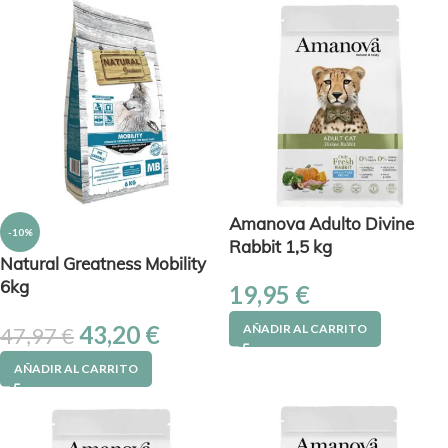
Amanova Adulto Divine
-10%
Rabbit 1,5 kg
Natural Greatness Mobility
6kg
19,95
€
43,20
€
AÑADIR AL CARRITO
47,97
€
AÑADIR AL CARRITO