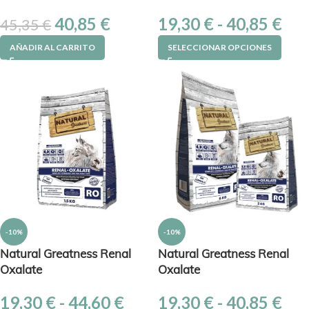
40,85
€
19,30
€
-
40,85
€
45,35
€
AÑADIR AL CARRITO
SELECCIONAR OPCIONES
-10%
-10%
Natural Greatness Renal
Natural Greatness Renal
Oxalate
Oxalate
19,30
€
-
44,60
€
19,30
€
-
40,85
€