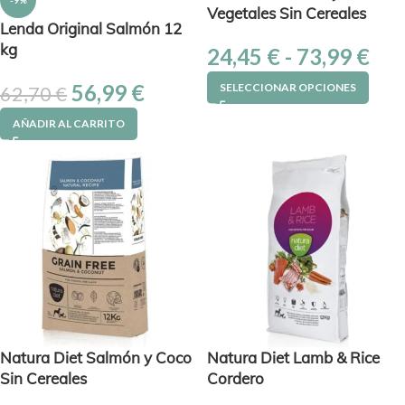
-9%
Vegetales Sin Cereales
Lenda Original Salmón 12
kg
24,45
€
-
73,99
€
56,99
€
SELECCIONAR OPCIONES
62,70
€
AÑADIR AL CARRITO
Natura Diet Salmón y Coco
Natura Diet Lamb & Rice
Sin Cereales
Cordero