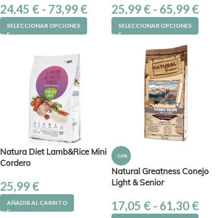
24,45
€
-
73,99
€
25,99
€
-
65,99
€
SELECCIONAR OPCIONES
SELECCIONAR OPCIONES
Natura Diet Lamb&Rice Mini
-10%
Cordero
Natural Greatness Conejo
Light & Senior
25,99
€
17,05
€
-
61,30
€
AÑADIR AL CARRITO