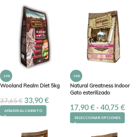
-10%
-10%
Wooland Realm Diet 5kg
Natural Greatness Indoor
Gato esterilizado
33,90
€
37,65
€
17,90
€
-
40,75
€
AÑADIR AL CARRITO
SELECCIONAR OPCIONES