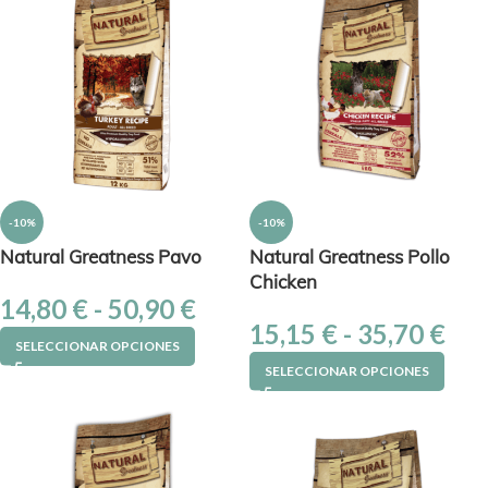
-10%
-10%
Natural Greatness Pavo
Natural Greatness Pollo
Chicken
14,80
€
-
50,90
€
15,15
€
-
35,70
€
SELECCIONAR OPCIONES
SELECCIONAR OPCIONES