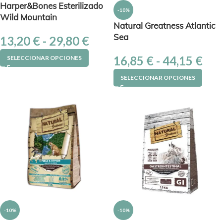
Harper&Bones Esterilizado
-10%
Wild Mountain
Natural Greatness Atlantic
Sea
13,20
€
-
29,80
€
16,85
€
-
44,15
€
SELECCIONAR OPCIONES
SELECCIONAR OPCIONES
-10%
-10%