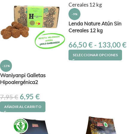
-9%
Lenda Nature Atún Sin
Cereales 12 kg
66,50
€
-
133,00
€
SELECCIONAR OPCIONES
-13%
Waniyanpi Galletas
Hipoalergénica2
6,95
€
7,95
€
AÑADIR AL CARRITO