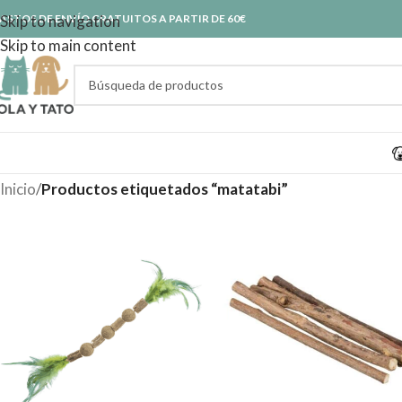
ASTOS DE ENVÍO GRATUITOS A PARTIR DE 60€
Skip to navigation
Skip to main content
Inicio
/
Productos etiquetados “matatabi”