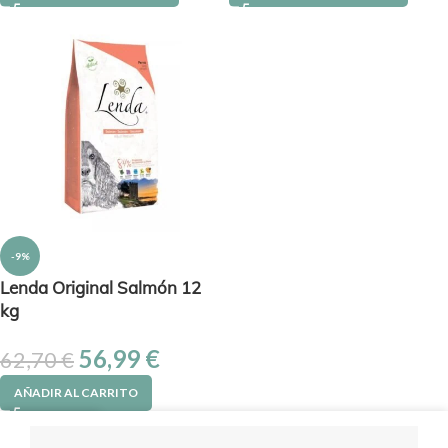
-9%
Lenda Original Salmón 12
kg
56,99
€
62,70
€
AÑADIR AL CARRITO