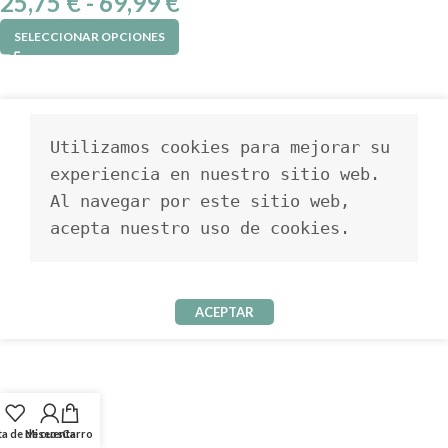
25,75
€
-
69,99
€
SELECCIONAR OPCIONES
Utilizamos cookies para mejorar su 
experiencia en nuestro sitio web. 
Al navegar por este sitio web, 
acepta nuestro uso de cookies.
ACEPTAR
ta de deseos
Mi cuenta
Carro