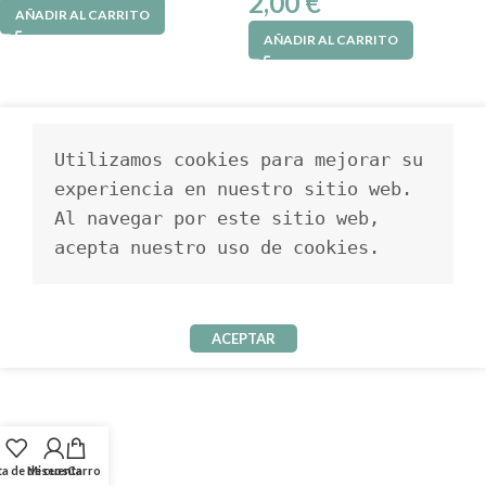
2,00
€
AÑADIR AL CARRITO
AÑADIR AL CARRITO
Utilizamos cookies para mejorar su 
experiencia en nuestro sitio web. 
Al navegar por este sitio web, 
acepta nuestro uso de cookies.
ACEPTAR
ta de deseos
Mi cuenta
Carro