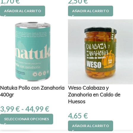
1,70
€
2,50
€
AÑADIR AL CARRITO
AÑADIR AL CARRITO
Natuka Pollo con Zanahoria
Weso Calabaza y
400gr
Zanahoria en Caldo de
Huesos
3,99
€
-
44,99
€
4,65
€
SELECCIONAR OPCIONES
AÑADIR AL CARRITO