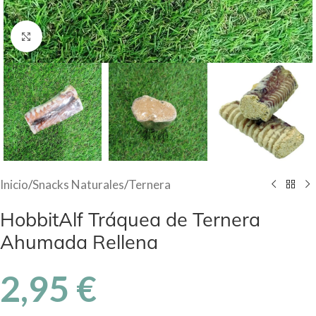
Haga Click para agrandar
Inicio
/
Snacks Naturales
/
Ternera
HobbitAlf Tráquea de Ternera
Ahumada Rellena
2,95
€