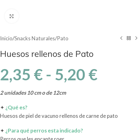
Haga Click para agrandar
Inicio
/
Snacks Naturales
/
Pato
Huesos rellenos de Pato
2,35
€
-
5,20
€
2 unidades 10 cm o de 12cm
✦
¿Qué es?
Huesos de piel de vacuno rellenos de carne de pato
✦
¿Para qué perros esta indicado?
Perros que les encante roer