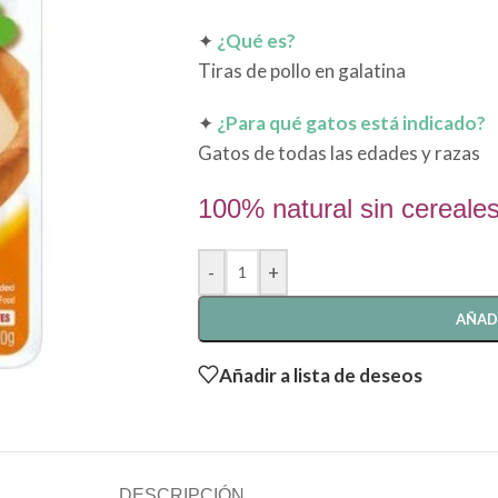
✦
¿Qué es?
Tiras de pollo en galatina
✦
¿Para qué gatos está indicado?
Gatos de todas las edades y razas
100% natural sin cereale
-
+
AÑAD
Añadir a lista de deseos
DESCRIPCIÓN