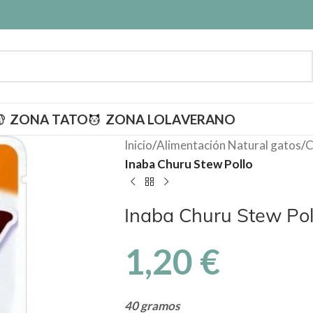
ZONA TATO
ZONA LOLA
VERANO
Inicio
/
Alimentación Natural gatos
/
C
Inaba Churu Stew Pollo
Inaba Churu Stew Pol
1,20
€
40 gramos