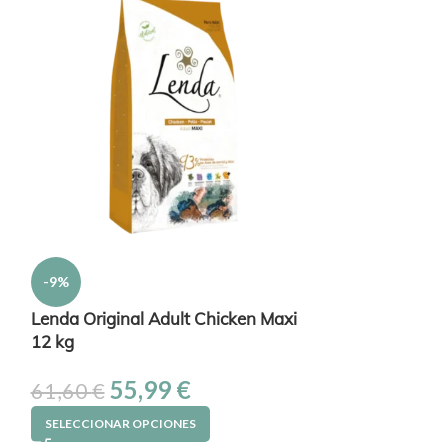
Natura Diet Da
-9%
22,80
€
Lenda Original Adult Chicken Maxi
12 kg
AÑADIR AL CAR
55,99
€
61,60
€
SELECCIONAR OPCIONES