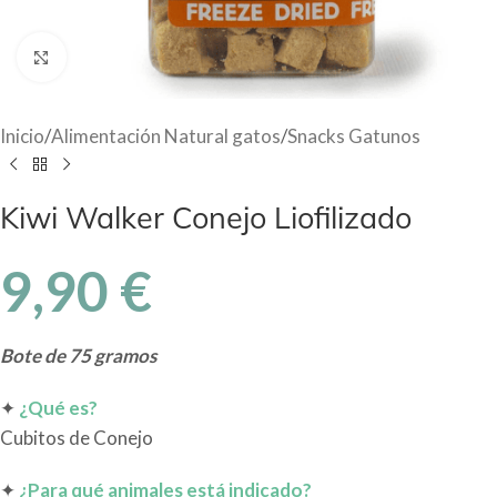
Haga Click para agrandar
Inicio
/
Alimentación Natural gatos
/
Snacks Gatunos
Kiwi Walker Conejo Liofilizado
9,90
€
Bote de 75 gramos
✦
¿Qué es?
Cubitos de Conejo
✦
¿Para qué animales está indicado?