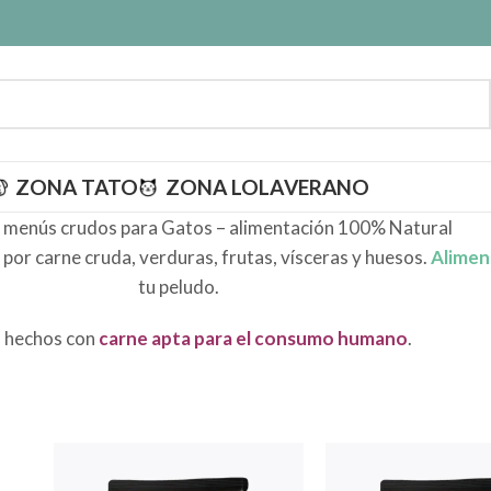
ZONA TATO
ZONA LOLA
VERANO
 menús crudos para Gatos – alimentación 100% Natural
or carne cruda, verduras, frutas, vísceras y huesos.
Alimen
tu peludo.
 hechos con
carne apta para el consumo humano
.