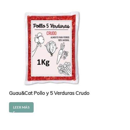
Guau&Cat Pollo y 5 Verduras Crudo
Guau&Cat Poll
LEER MÁS
LEER MÁS