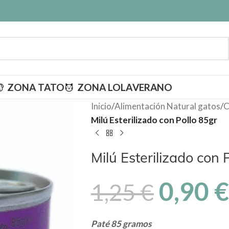
ZONA TATO
ZONA LOLA
VERANO
Inicio
/
Alimentación Natural gatos
/
C
Milú Esterilizado con Pollo 85gr
Milú Esterilizado con 
0,90
€
1,25
€
Paté 85 gramos