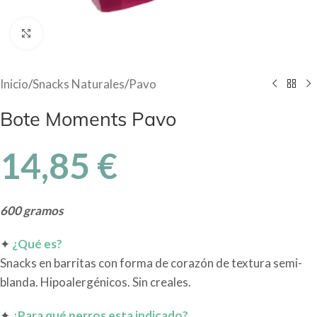
Haga Click para agrandar
Inicio
/
Snacks Naturales
/
Pavo
Bote Moments Pavo
14,85
€
600 gramos
✦
¿Qué es?
Snacks en barritas con forma de corazón de textura semi-
blanda. Hipoalergénicos. Sin creales.
✦
¿Para qué perros esta indicado?