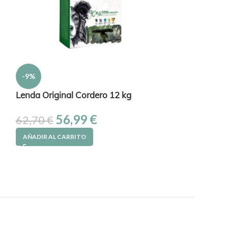
-9%
-10%
Lenda Original Cordero 12 kg
Ownat Classic
56,99
€
42
62,70
€
47,15
€
AÑADIR AL CARRITO
AÑADIR AL CAR