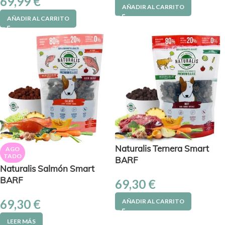
69,99
€
AÑADIR AL CARRITO
AÑADIR AL CARRITO
Naturalis Ternera Smart
AGO
TADO
BARF
Naturalis Salmón Smart
BARF
69,30
€
69,30
€
AÑADIR AL CARRITO
LEER MÁS