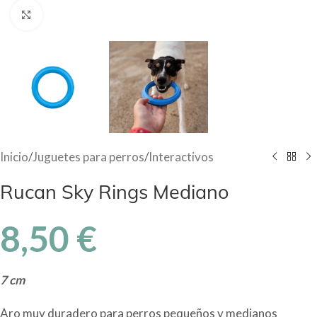
Haga Click para agrandar
Inicio
/
Juguetes para perros
/
Interactivos
Rucan Sky Rings Mediano
8,50
€
7 cm
Aro muy duradero para perros pequeños y medianos