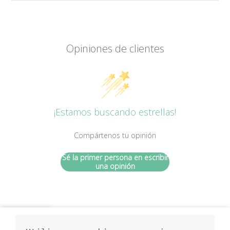
Opiniones de clientes
¡Estamos buscando estrellas!
Compártenos tu opinión
Sé la primer persona en escribir
una opinión
ta de deseos
Mi cuenta
Carro