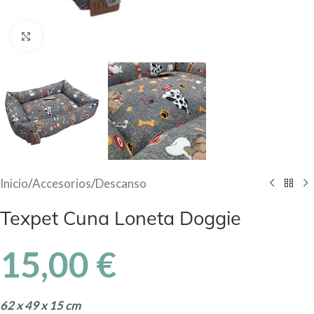
Haga Click para agrandar
Inicio
/
Accesorios
/
Descanso
Texpet Cuna Loneta Doggie
15,00
€
62 x 49 x 15 cm