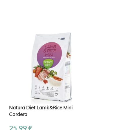
Natura Diet Lamb&Rice Mini
-10%
Cordero
Natural Great
25,99
€