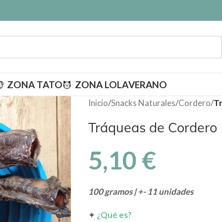
ZONA TATO
ZONA LOLA
VERANO
Inicio
/
Snacks Naturales
/
Cordero
/
Tr
Tráqueas de Cordero 
5,10
€
100 gramos | +- 11 unidades
✦
¿Qué es?