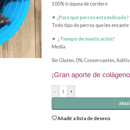
100% tráquea de cordero
✦
¿Para qué perros esta indicado?
Todo tipo de perros que les encante
✦
¿Tiempo de masticación?
Media
Sin Gluten, 0% Conservantes, Aditi
¡Gran aporte de colágeno
-
+
AÑAD
Añadir a lista de deseos