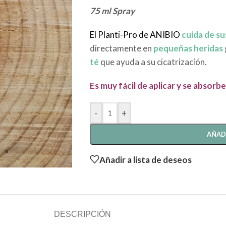
75 ml Spray
El Planti-Pro de
ANIBI
O
cuida de su
directamente en
pequeñas heridas
té
que ayuda a su cicatrización.
Es muy fácil de aplicar y se absor
-
+
AÑAD
Añadir a lista de deseos
DESCRIPCIÓN