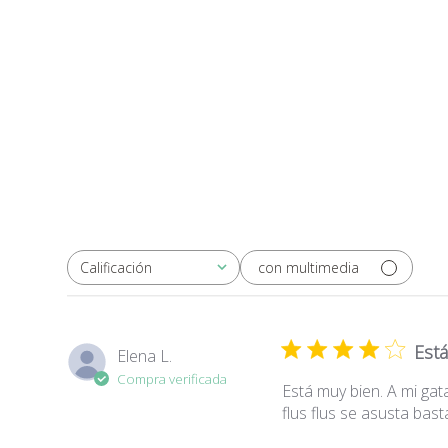
con multimedia
Calificación
Todas las clasificaciones
Está
Elena L.
Compra verificada
Está muy bien. A mi gat
flus flus se asusta bas