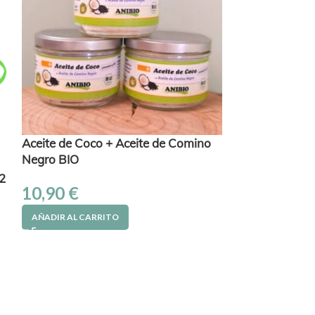
Aceite de Coco + Aceite de Comino
Analgésico Ant
Negro BIO
Natural
2
10,90
€
22,50
€
AÑADIR AL CARRITO
AÑADIR AL CAR