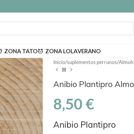
ZONA TATO
ZONA LOLA
VERANO
Inicio
/
suplementos perrunos
/
Almoha
Anibio Plantipro Almo
8,50
€
Anibio Plantipro