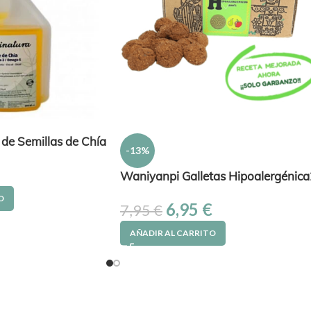
 de Semillas de Chía
-13%
Waniyanpi Galletas Hipoalergénica
O
6,95
€
7,95
€
AÑADIR AL CARRITO