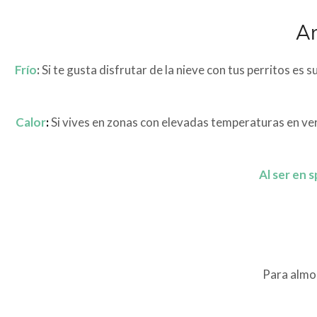
An
Frío
:
Si te gusta disfrutar de la nieve con tus perritos es s
Calor
:
Si vives en zonas con elevadas temperaturas en vera
Al ser en 
Para almoh