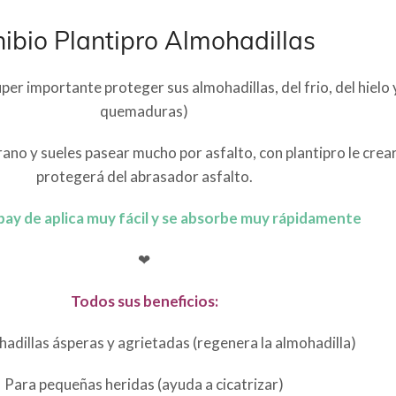
ibio Plantipro Almohadillas
uper importante proteger sus almohadillas, del frio, del hielo y
quemaduras)
no y sueles pasear mucho por asfalto, con plantipro le creará
protegerá del abrasador asfalto.
spay de aplica muy fácil y se absorbe muy rápidamente
❤
Todos sus beneficios:
adillas ásperas y agrietadas (regenera la almohadilla)
Para pequeñas heridas (ayuda a cicatrizar)