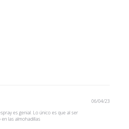
Fecha
06/04/23
de
spray es genial. Lo único es que al ser
publicaci
 en las almohadillas