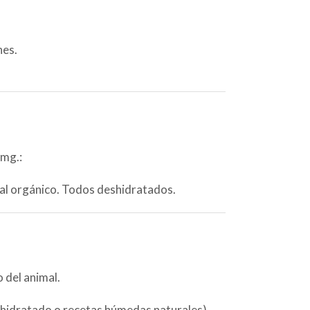
nes.
 mg.:
ral orgánico. Todos deshidratados.
 del animal.
eshidratado o recetas húmedas naturales)