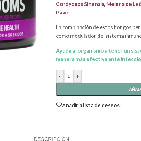
Cordyceps Sinensis, Melena de León
Pavo
.
La combinación de estos hongos per
como modulador del sistema inmuno
Ayuda al organismo a tener un sis
manera más efectiva ante infeccio
-
+
AÑAD
Añadir a lista de deseos
DESCRIPCIÓN