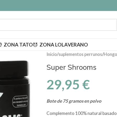
ZONA TATO
ZONA LOLA
VERANO
Inicio
/
suplementos perrunos
/
Hongos
Super Shrooms
29,95
€
Bote de 75 gramos en polvo
Complemento 100% natural basado 