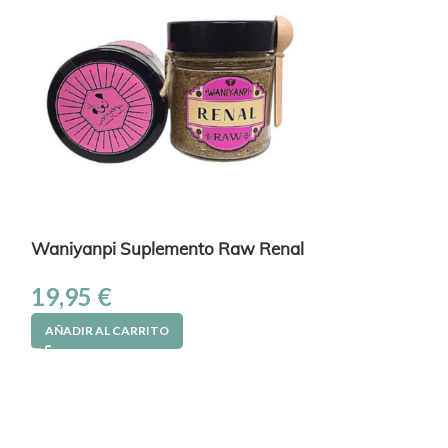
Waniyanpi Suplemento Raw Renal
Anibio Probiót
19,95
€
20,15
€
AÑADIR AL CARRITO
AÑADIR AL CAR