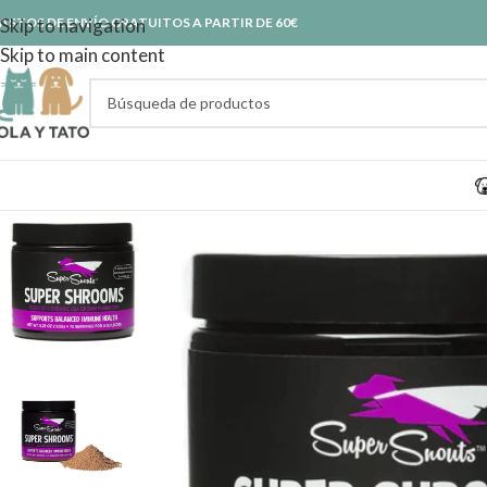
ASTOS DE ENVÍO GRATUITOS A PARTIR DE 60€
Skip to navigation
Skip to main content