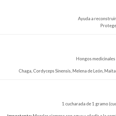
Ayuda a reconstruir 
Protege 
Hongos medicinales o
Chaga, Cordyceps Sinensis, Melena de León, Maitake
1 cucharada de 1 gramo (cuch
Importante:
Mezclar siempre con agua y añadir a la com