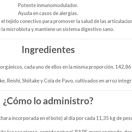
Potente inmunomodulador.
Ayuda en casos de alergias.
el tejido conectivo para promover la salud de las articulacio
la microbiota y mantiene un sistema digestivo sano.
Ingredientes
rgánicos, cada uno de ellos en la misma proporción, 142,86
, Reishi, Shiitake y Cola de Pavo, cultivados en arroz integ
¿Cómo lo administro?
ara incorporada en el bote) al día por cada 11,35 kg de peso
ida (ya sea pienso, comida natural, BARF, menú cocinado, d