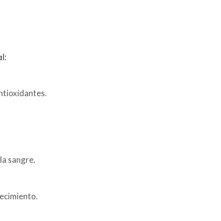
l:
ntioxidantes.
la sangre.
jecimiento.