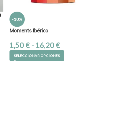
0
-10%
-10%
Moments Ibérico
Moments Sal
1,50
€
-
16,20
€
1,50
€
-
16
SELECCIONAR OPCIONES
SELECCIONAR 