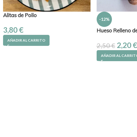
Alitas de Pollo
-12%
3,80
€
Hueso Relleno de
AÑADIR AL CARRITO
2,20
2,50
€
AÑADIR AL CARRIT