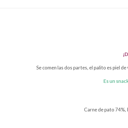
¡D
Se comen las dos partes, el palito es piel d
Es un snac
Carne de pato 74%, P