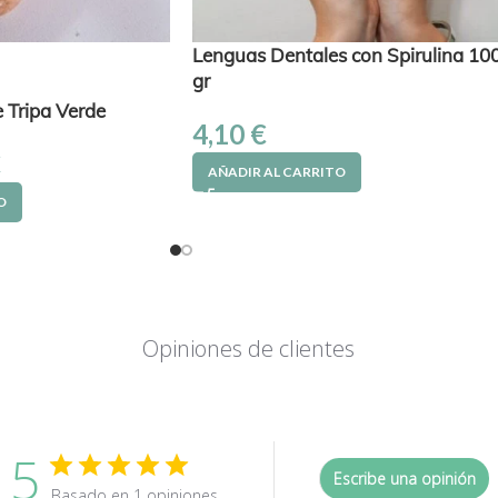
Lenguas Dentales con Spirulina 10
gr
 Tripa Verde
4,10
€
€
AÑADIR AL CARRITO
O
Opiniones de clientes
5
Escribe una opinión
Basado en 1 opiniones