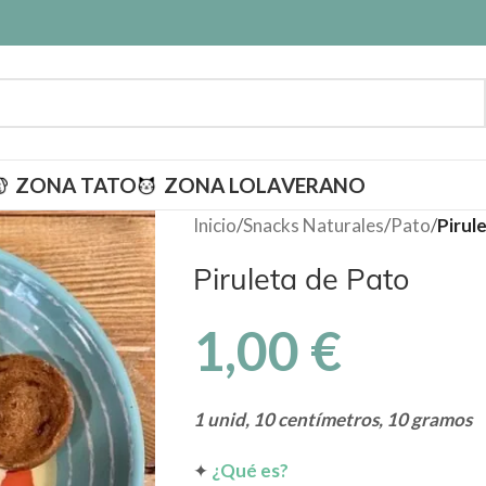
ZONA TATO
ZONA LOLA
VERANO
Inicio
/
Snacks Naturales
/
Pato
/
Pirul
Piruleta de Pato
1,00
€
1 unid, 10 centímetros, 10 gramos
✦
¿Qué es?