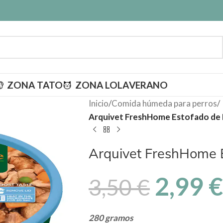
ZONA TATO
ZONA LOLA
VERANO
Inicio
/
Comida húmeda para perros
/
Arquivet FreshHome Estofado de
Arquivet FreshHome 
2,99
€
3,50
€
280 gramos