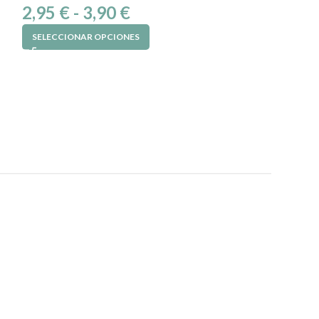
2,95
€
-
3,90
€
26,49
€
SELECCIONAR OPCIONES
AÑADIR AL CAR