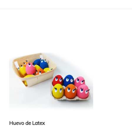
Huevo de Latex
Natura Diet S