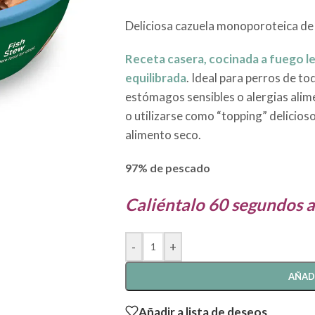
Deliciosa cazuela monoporoteica de
Receta casera, cocinada a fuego l
equilibrada
. Ideal para perros de to
estómagos sensibles o alergias alim
o utilizarse como “topping” delicios
alimento seco.
97% de pescado
Caliéntalo 60 segundos a
-
+
AÑAD
Añadir a lista de deseos