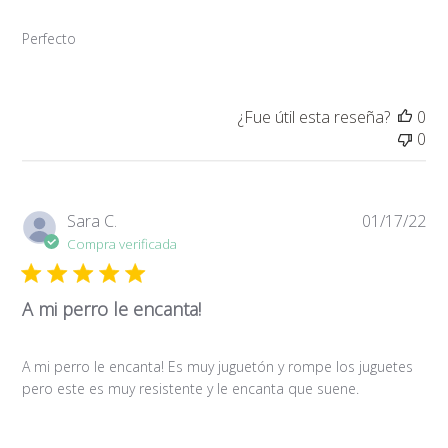
Perfecto
¿Fue útil esta reseña?
0
0
Fe
Sara C.
01/17/22
de
Compra verificada
pub
A mi perro le encanta!
A mi perro le encanta! Es muy juguetón y rompe los juguetes
pero este es muy resistente y le encanta que suene.