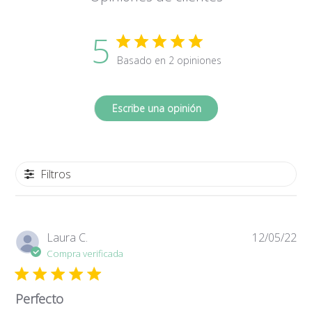
5
Basado en 2 opiniones
Escribe una opinión
Filtros
Fe
Laura C.
12/05/22
de
Compra verificada
pub
Perfecto