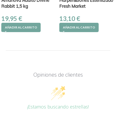
Amanova Adulto Divine
Harper&Bones Esterilizado
Rabbit 1,5 kg
Fresh Market
19,95
€
13,10
€
AÑADIR AL CARRITO
AÑADIR AL CARRITO
Opiniones de clientes
¡Estamos buscando estrellas!