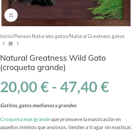
Haga Click para agrandar
Inicio
/
Piensos Naturales gatos
/
Natural Greatness gatos
Natural Greatness Wild Gato
(croqueta grande)
20,00
€
-
47,40
€
Gatitos, gatos medianos y grandes
Croqueta más grande
que promueve la masticación en
aquellos mininos que ansiosos, tiende
n a tragar sin masticar,