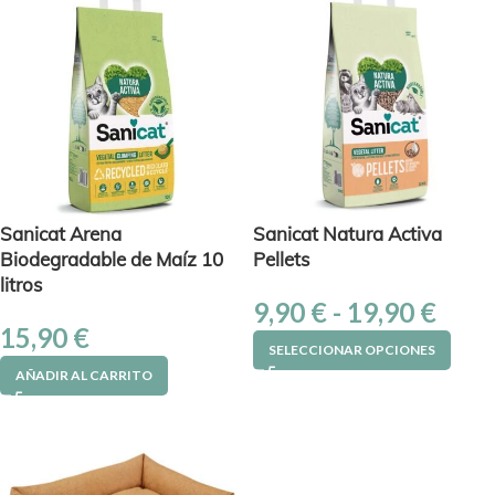
Sanicat Arena
Sanicat Natura Activa
Biodegradable de Maíz 10
Pellets
litros
9,90
€
-
19,90
€
15,90
€
SELECCIONAR OPCIONES
AÑADIR AL CARRITO