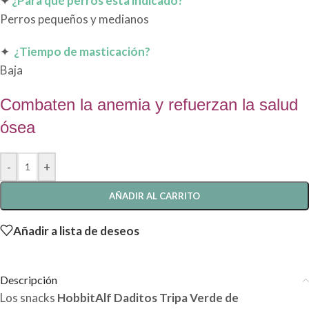
✦
¿Para qué perros esta indicado?
Perros pequeños y medianos
✦
¿Tiempo de masticación?
Baja
Combaten la anemia y refuerzan la salud
ósea
-
+
AÑADIR AL CARRITO
Añadir a lista de deseos
Descripción
Los snacks
HobbitAlf Daditos Tripa Verde de