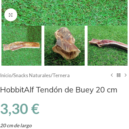
Haga Click para agrandar
Inicio
/
Snacks Naturales
/
Ternera
HobbitAlf Tendón de Buey 20 cm
3,30
€
20 cm de largo