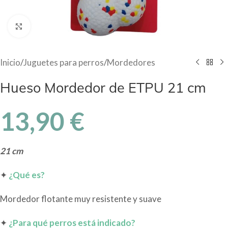
Haga Click para agrandar
Inicio
/
Juguetes para perros
/
Mordedores
Hueso Mordedor de ETPU 21 cm
13,90
€
21 cm
✦
¿Qué es?
Mordedor flotante muy resistente y suave
✦
¿Para qué perros está indicado?