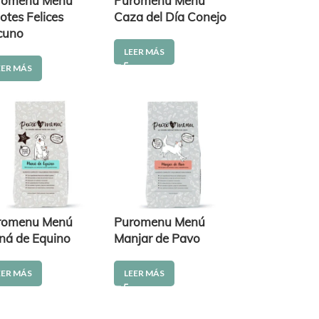
romenu Menú
Puromenu Menú
otes Felices
Caza del Día Conejo
cuno
LEER MÁS
EER MÁS
romenu Menú
Puromenu Menú
ná de Equino
Manjar de Pavo
EER MÁS
LEER MÁS