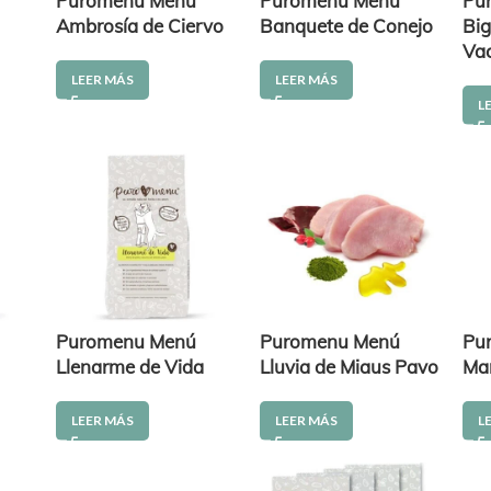
Puromenu Menú
Puromenu Menú
Pu
Ambrosía de Ciervo
Banquete de Conejo
Big
Va
LEER MÁS
LEER MÁS
L
Puromenu Menú
Puromenu Menú
Pu
Llenarme de Vida
Lluvia de Miaus Pavo
Ma
LEER MÁS
LEER MÁS
L