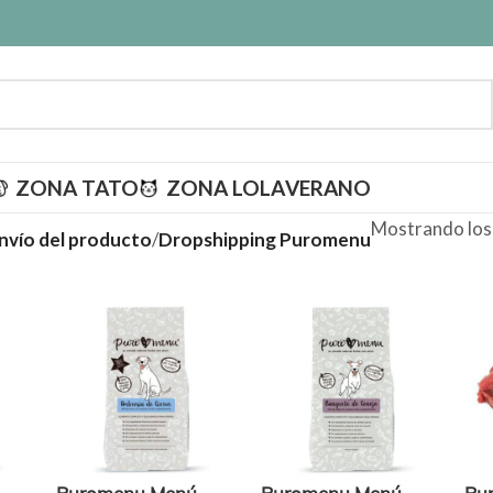
ZONA TATO
ZONA LOLA
VERANO
Mostrando los
envío del producto
/
Dropshipping Puromenu