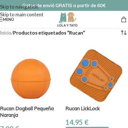
Gatos de envió GRATIS a partir de 60€
Skip to navigation
Skip to main content
MENÚ
Inicio
/
Productos etiquetados “Rucan”
Rucan Dogball Pequeña
Rucan LickLock
Naranja
14,95
€